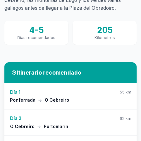
Cebreiro, las montañas de Lugo y los verdes valles
gallegos antes de llegar a la Plaza del Obradoiro.
4-5
205
Días recomendados
Kilómetros
Itinerario recomendado
Día 1
55 km
Ponferrada
O Cebreiro
Día 2
62 km
O Cebreiro
Portomarín