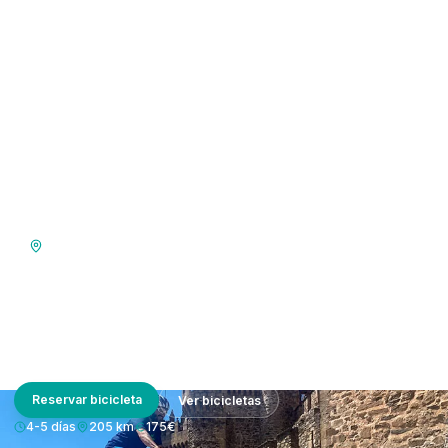
Camino Francés
Ponferrada — Santiago
Los últimos 205 km del Camino Francés. La experiencia
completa para obtener tu Compostela en bicicleta.
Reservar bicicleta
Ver bicicletas
4-5 días
205 km
175€