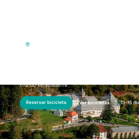
Camino Francés
Roncesvalles —
El Camino Francés completo. 750 km de aventura de
mundo en Finisterre.
Reservar bicicleta
Ver bicicletas
13-15 dí