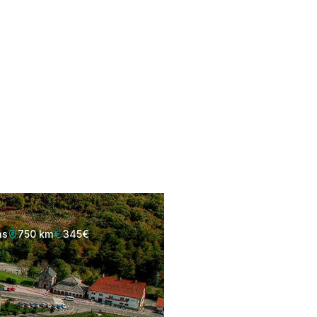
 Santiago
sde los Pirineos hasta el fin del
as
750 km
345€