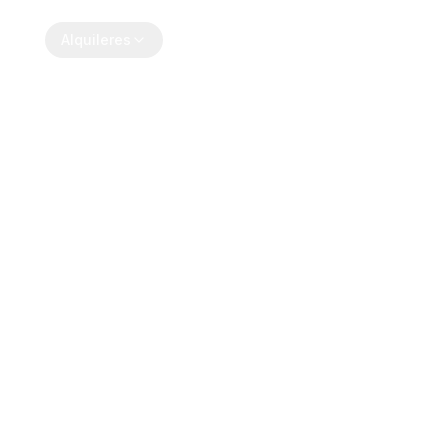
tros
Alquileres
Transporte de equipaje
Blog
C