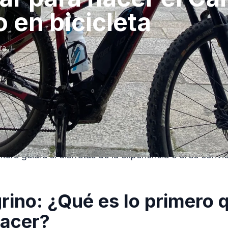
 en bicicleta
ra
mino de Santiago como «bicigrino» exige una planific
ional. La velocidad es mayor, el desgaste mecánico es u
ura guiará si disfrutas de la experiencia o si se convie
rino: ¿Qué es lo primero 
acer?