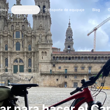
tros
Alquileres
Transporte de equipaje
Blog
C
ar para hacer el C