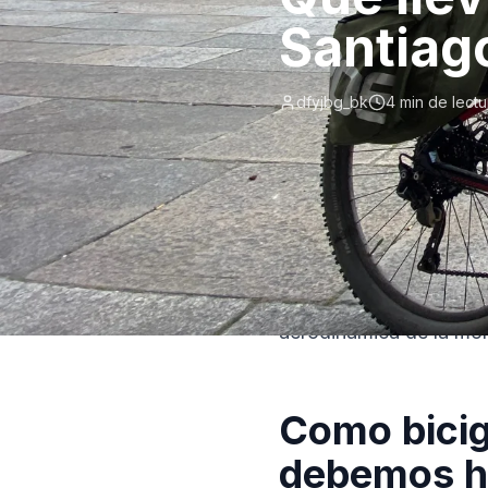
Santiago
dfyjbg_bk
4 min de lectu
Plantearte hacer el ca
la del peregrino tradic
aerodinámica de la mont
Como bicig
debemos h