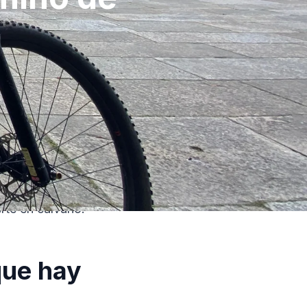
ación mucho mayor que
n factor real y la
rte en calvario.
que hay